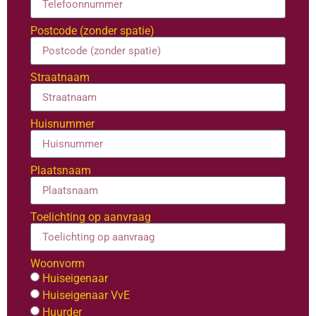
Postcode (zonder spatie)
Straatnaam
Huisnummer
Plaatsnaam
Toelichting op aanvraag
Woonvorm
Huiseigenaar
Huiseigenaar VvE
Huurder